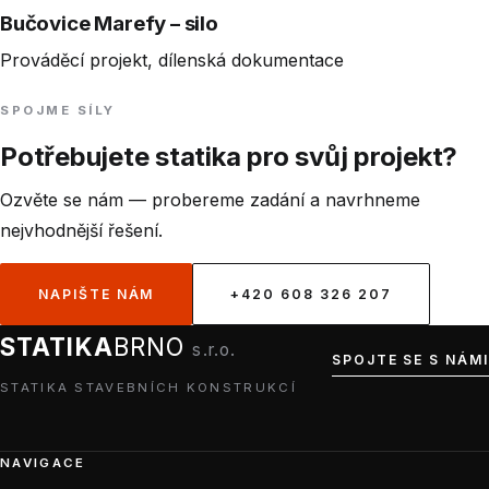
Bučovice Marefy – silo
Prováděcí projekt, dílenská dokumentace
SPOJME SÍLY
Potřebujete statika pro svůj projekt?
Ozvěte se nám — probereme zadání a navrhneme
nejvhodnější řešení.
NAPIŠTE NÁM
+420 608 326 207
STATIKA
BRNO
s.r.o.
SPOJTE SE S NÁMI
STATIKA STAVEBNÍCH KONSTRUKCÍ
NAVIGACE