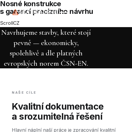
Nosné konstrukce
s garancí precizního návrhu
STATIKA
BRNO
Scroll
CZ
Navrhujeme stavby, které stojí
pevně — ekonomicky,
spolehlivě a dle platných
evropských norem ČSN-EN.
NAŠE CÍLE
Kvalitní dokumentace
a srozumitelná řešení
Hlavní náplní naší práce je zpracování kvalitní